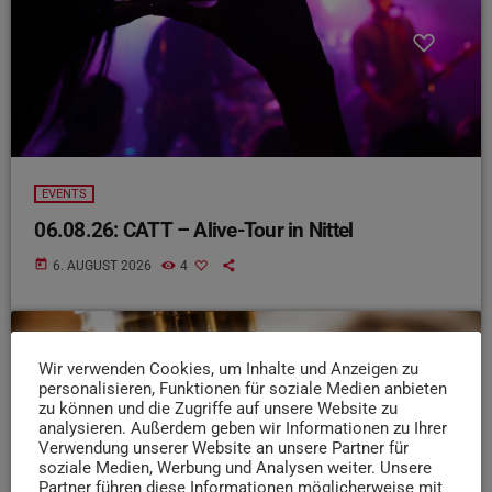
EVENTS
06.08.26: CATT – Alive-Tour in Nittel
today
6. AUGUST 2026
4
insert_link
Wir verwenden Cookies, um Inhalte und Anzeigen zu
personalisieren, Funktionen für soziale Medien anbieten
zu können und die Zugriffe auf unsere Website zu
analysieren. Außerdem geben wir Informationen zu Ihrer
Verwendung unserer Website an unsere Partner für
soziale Medien, Werbung und Analysen weiter. Unsere
Partner führen diese Informationen möglicherweise mit