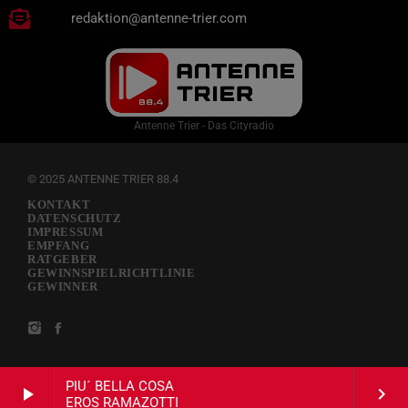
redaktion@antenne-trier.com
Antenne Trier - Das Cityradio
© 2025 ANTENNE TRIER 88.4
KONTAKT
DATENSCHUTZ
IMPRESSUM
EMPFANG
RATGEBER
GEWINNSPIELRICHTLINIE
GEWINNER
PIU´ BELLA COSA
play_arrow
keyboard_arrow_right
EROS RAMAZOTTI