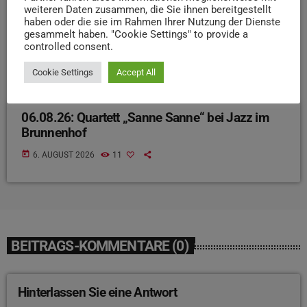
weiteren Daten zusammen, die Sie ihnen bereitgestellt
haben oder die sie im Rahmen Ihrer Nutzung der Dienste
gesammelt haben. "Cookie Settings" to provide a
controlled consent.
Cookie Settings
Accept All
EVENTS
06.08.26: Quartett „Sanne Sanne“ bei Jazz im
Brunnenhof
today
6. AUGUST 2026
11
BEITRAGS-KOMMENTARE (0)
Hinterlassen Sie eine Antwort