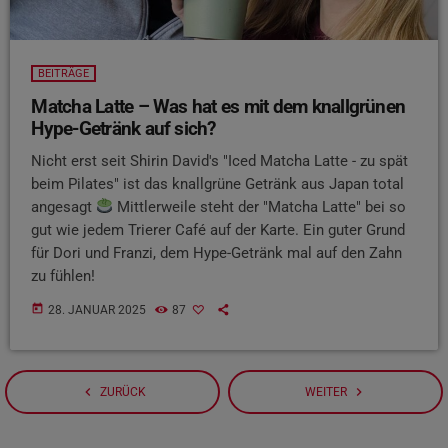
BEITRÄGE
Matcha Latte – Was hat es mit dem knallgrünen
Hype-Getränk auf sich?
Nicht erst seit Shirin David's "Iced Matcha Latte - zu spät
beim Pilates" ist das knallgrüne Getränk aus Japan total
angesagt
Mittlerweile steht der "Matcha Latte" bei so
gut wie jedem Trierer Café auf der Karte. Ein guter Grund
für Dori und Franzi, dem Hype-Getränk mal auf den Zahn
zu fühlen!
today
28. JANUAR 2025
87
navigate_before
navigate_next
ZURÜCK
WEITER