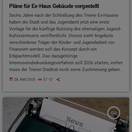
Pläne für Ex-Haus Gebäude vorgestellt
Sechs Jahre nach der Schließung des Trierer Ex-Hauses
haben die Stadt und das Jugendamt jetzt eine erste
Vorlage für die künftige Nutzung des ehemaligen Jugend-
Kulturzentrums veröffentlicht. Dieses sieht Angebote
verschiedener Träger der Kinder- und Jugendarbeit vor.
Finanziert werden soll das Konzept durch ein
Erbpachtmodell. Das dazugehörige
Interessensbekundungsverfahren soll 2026 starten, vorher
muss der Trierer Stadtrat noch seine Zustimmung geben.
today
28. MAI 2025
37
insert_link