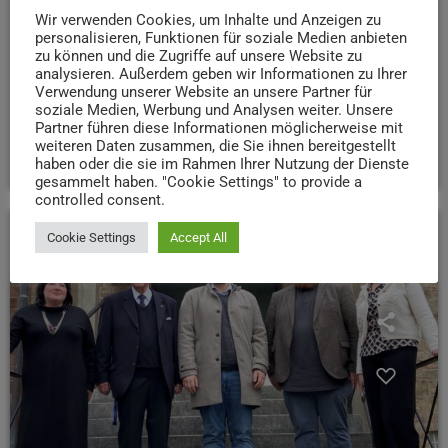
Katz Theaters Trier
Wir verwenden Cookies, um Inhalte und Anzeigen zu
personalisieren, Funktionen für soziale Medien anbieten
Das Katz Theater Trier ist zurück - mit einem neuen
zu können und die Zugriffe auf unsere Website zu
Stück: "Die Wahrheit" von Florian Zeller
Worum es in
analysieren. Außerdem geben wir Informationen zu Ihrer
Verwendung unserer Website an unsere Partner für
der Komödie geht, haben uns Lukas und Nils im
soziale Medien, Werbung und Analysen weiter. Unsere
ANTENNE Trier Interview verraten...
Partner führen diese Informationen möglicherweise mit
weiteren Daten zusammen, die Sie ihnen bereitgestellt
today
10. APRIL 2025
104
haben oder die sie im Rahmen Ihrer Nutzung der Dienste
gesammelt haben. "Cookie Settings" to provide a
controlled consent.
Cookie Settings
Accept All
insert_link