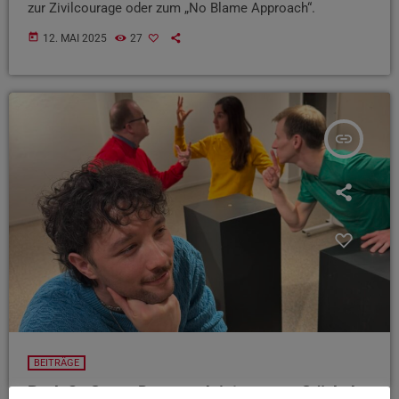
zur Zivilcourage oder zum „No Blame Approach“.
today
12. MAI 2025
27
insert_link
BEITRÄGE
Back On Stage: Darum geht’s im neuen Stück des